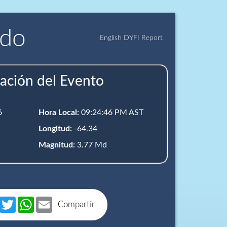
ido
English DYFI Report
ación del Evento
6
Hora Local:
09:24:46 PM AST
Longitud:
-64.34
Magnitud:
3.77 Md
book
Messenger
Twitter
WhatsApp
Email
Compartir