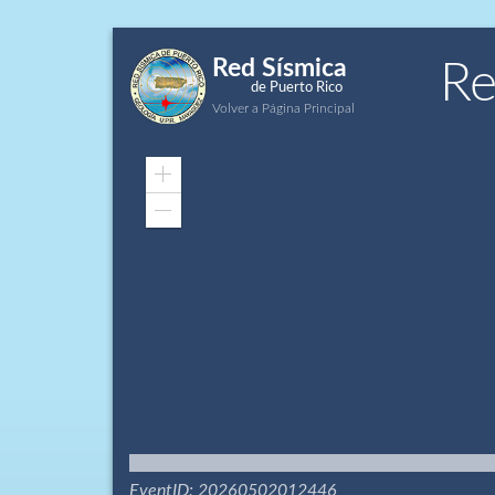
Red Sísmica
Re
de Puerto Rico
Volver a Página Principal
Zoom
In
Zoom
Out
EventID: 20260502012446