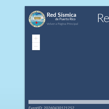
Red Sísmica
Re
de Puerto Rico
Volver a Página Principal
Zoom
In
Zoom
Out
EventID: 20260430121252