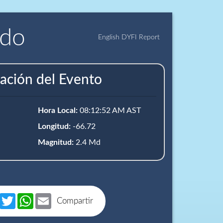
ido
English DYFI Report
ación del Evento
Hora Local:
08:12:52 AM AST
Longitud:
-66.72
Magnitud:
2.4 Md
book
Messenger
Twitter
WhatsApp
Email
Compartir