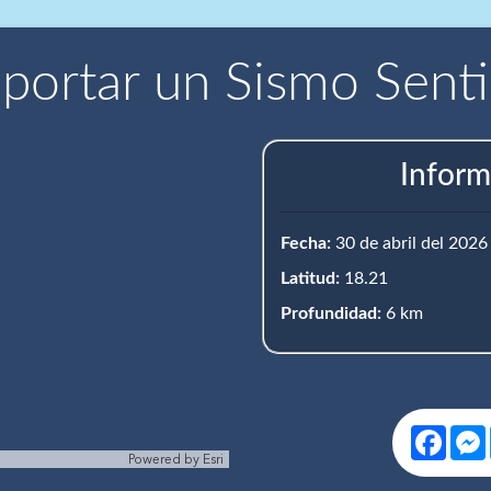
portar un Sismo Sent
Inform
Fecha:
30 de abril del 2026
Latitud:
18.21
Profundidad:
6 km
Face
Powered by
Esri