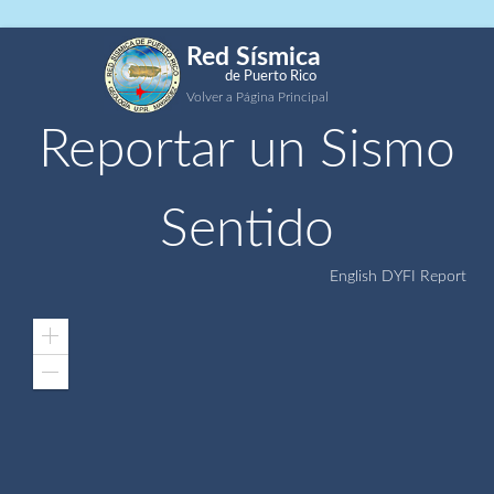
Red Sísmica
de Puerto Rico
Volver a Página Principal
Reportar un Sismo
Sentido
English DYFI Report
Zoom
In
Zoom
Out