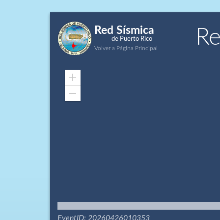
Red Sísmica
Re
de Puerto Rico
Volver a Página Principal
Zoom
In
Zoom
Out
EventID: 20260426010353