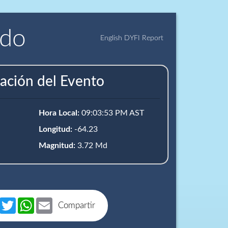
ido
English DYFI Report
ación del Evento
Hora Local:
09:03:53 PM AST
Longitud:
-64.23
Magnitud:
3.72 Md
book
Messenger
Twitter
WhatsApp
Email
Compartir