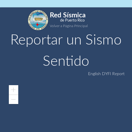
Red Sísmica
de Puerto Rico
Volver a Página Principal
Reportar un Sismo
Sentido
English DYFI Report
Zoom
In
Zoom
Out