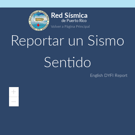
Red Sísmica
de Puerto Rico
Volver a Página Principal
Reportar un Sismo
Sentido
English DYFI Report
Zoom
In
Zoom
Out