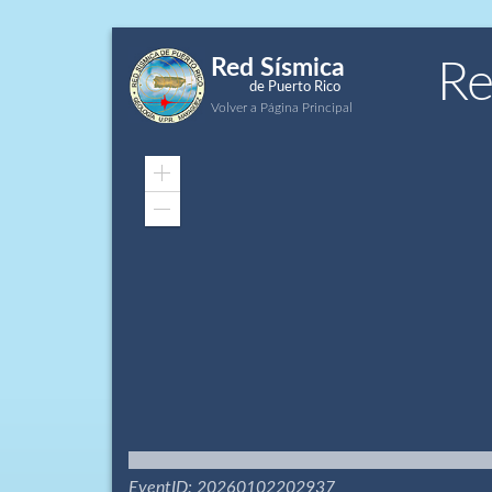
Red Sísmica
Re
de Puerto Rico
Volver a Página Principal
Zoom
In
Zoom
Out
EventID: 20260102202937