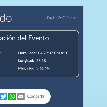
ido
English DYFI Report
ación del Evento
6
Hora Local:
04:29:37 PM AST
Longitud:
-68.18
Magnitud:
3.61 Md
book
Messenger
Twitter
WhatsApp
Email
Compartir