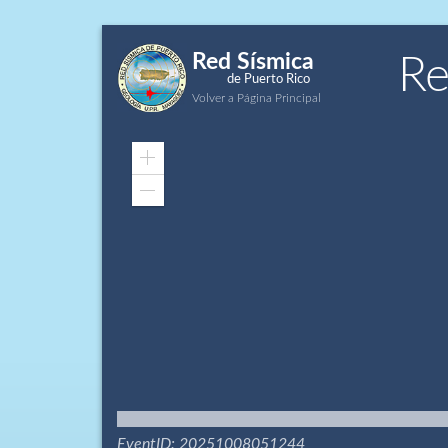
Red Sísmica
Re
de Puerto Rico
Volver a Página Principal
Zoom
In
Zoom
Out
EventID: 20251008051244