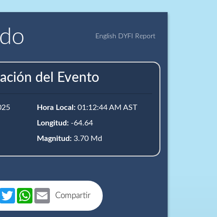
ido
English DYFI Report
ación del Evento
025
Hora Local:
01:12:44 AM AST
Longitud:
-64.64
Magnitud:
3.70 Md
book
Messenger
Twitter
WhatsApp
Email
Compartir