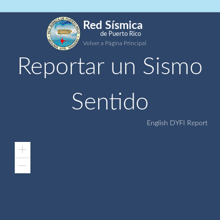
Red Sísmica
de Puerto Rico
Volver a Página Principal
Reportar un Sismo
Sentido
English DYFI Report
Zoom
In
Zoom
Out