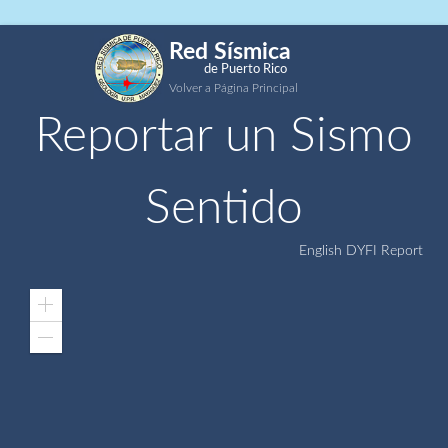
Red Sísmica
de Puerto Rico
Volver a Página Principal
Reportar un Sismo
Sentido
English DYFI Report
Zoom
In
Zoom
Out