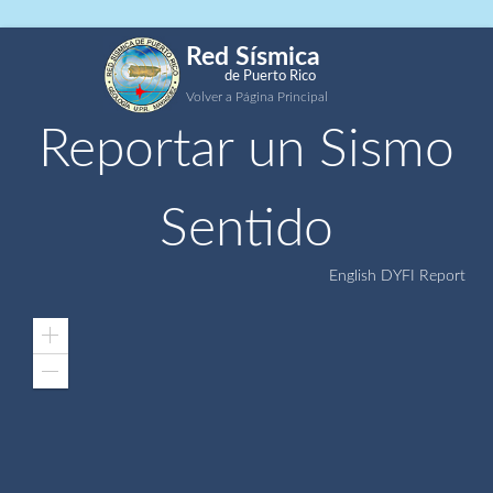
Red Sísmica
de Puerto Rico
Volver a Página Principal
Reportar un Sismo
Sentido
English DYFI Report
Zoom
In
Zoom
Out