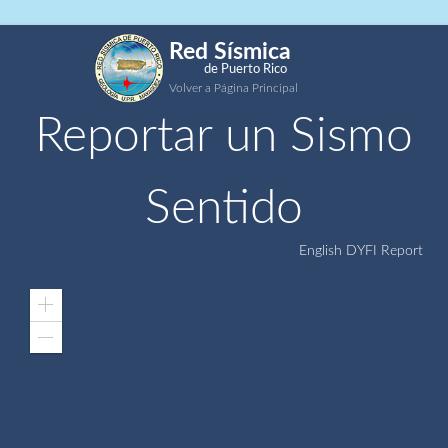
Red Sísmica
de Puerto Rico
Volver a Página Principal
Reportar un Sismo
Sentido
English DYFI Report
Zoom
In
Zoom
Out