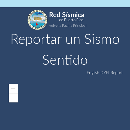
Red Sísmica
de Puerto Rico
Volver a Página Principal
Reportar un Sismo
Sentido
English DYFI Report
Zoom
In
Zoom
Out