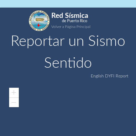
Red Sísmica
de Puerto Rico
Volver a Página Principal
Reportar un Sismo
Sentido
English DYFI Report
Zoom
In
Zoom
Out