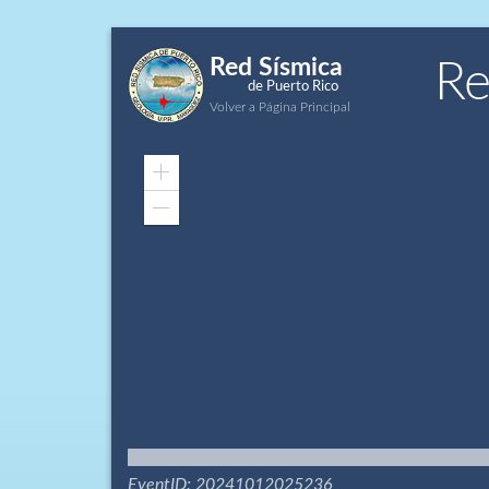
Red Sísmica
Re
de Puerto Rico
Volver a Página Principal
Zoom
In
Zoom
Out
EventID: 20241012025236