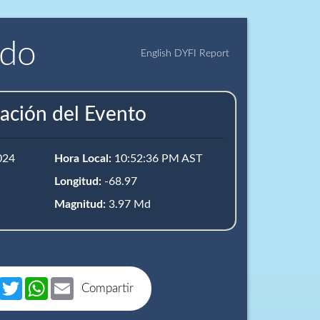
ido
English DYFI Report
ación del Evento
024
Hora Local:
10:52:36 PM AST
Longitud:
-68.97
Magnitud:
3.97 Md
book
Messenger
Twitter
WhatsApp
Email
Compartir