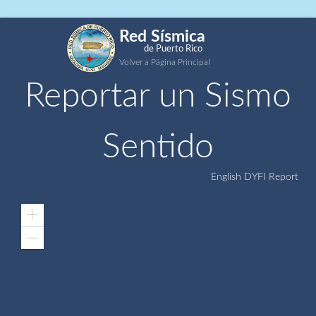
Red Sísmica
de Puerto Rico
Volver a Página Principal
Reportar un Sismo
Sentido
English DYFI Report
Zoom
In
Zoom
Out