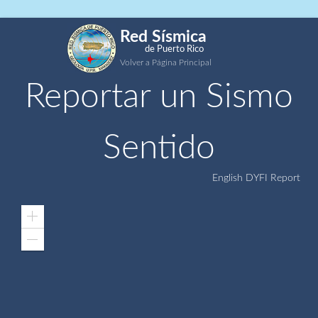
Red Sísmica
de Puerto Rico
Volver a Página Principal
Reportar un Sismo
Sentido
English DYFI Report
Zoom
In
Zoom
Out