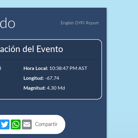
ido
English DYFI Report
ación del Evento
3
Hora Local:
10:38:47 PM AST
Longitud:
-67.74
Magnitud:
4.30 Md
book
Messenger
Twitter
WhatsApp
Email
Compartir