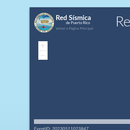
Red Sísmica
Re
de Puerto Rico
Volver a Página Principal
Zoom
In
Zoom
Out
EventID: 20230511023847